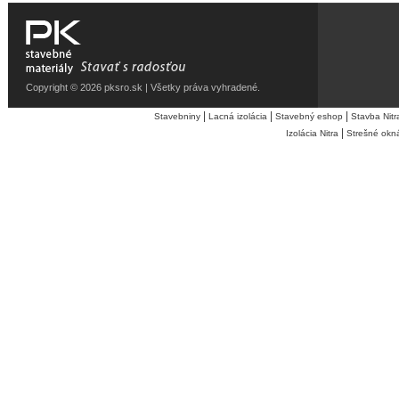
Copyright © 2026 pksro.sk | Všetky práva vyhradené.
|
|
|
Stavebniny
Lacná izolácia
Stavebný eshop
Stavba Nitr
|
Izolácia Nitra
Strešné okn