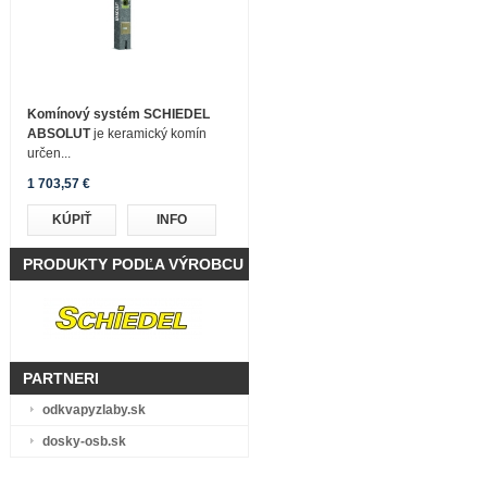
Komínový systém SCHIEDEL
ABSOLUT
je keramický komín
určen...
1 703,57 €
KÚPIŤ
INFO
PRODUKTY PODĽA VÝROBCU
PARTNERI
odkvapyzlaby.sk
dosky-osb.sk