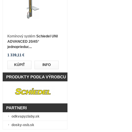
Komínový systém
Schiedel UNI
ADVANCED 20/45°
jednoprieduc...
1 339,11 €
KÚPIŤ
INFO
PRODUKTY PODĽA VÝROBCU
PARTNERI
odkvapyzlaby.sk
dosky-osb.sk