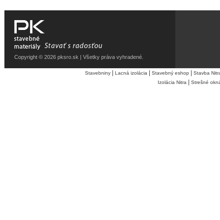
Copyright © 2026 pksro.sk | Všetky práva vyhradené.
|
|
|
Stavebniny
Lacná izolácia
Stavebný eshop
Stavba Nitr
|
Izolácia Nitra
Strešné okn