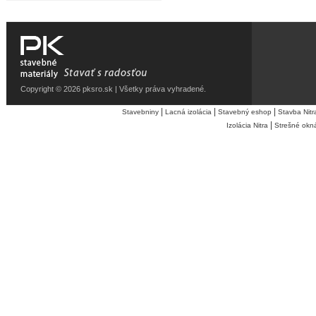
Copyright © 2026 pksro.sk | Všetky práva vyhradené.
|
|
|
Stavebniny
Lacná izolácia
Stavebný eshop
Stavba Nitr
|
Izolácia Nitra
Strešné okn