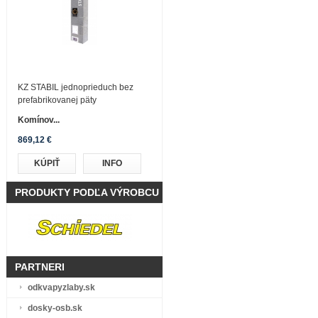
KZ STABIL jednoprieduch bez
prefabrikovanej päty
Komínov...
869,12 €
KÚPIŤ
INFO
PRODUKTY PODĽA VÝROBCU
PARTNERI
odkvapyzlaby.sk
dosky-osb.sk