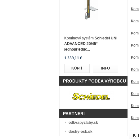
Komí
Komí
Komí
Komínový systém
Schiedel UNI
ADVANCED 20/45°
Komí
jednoprieduc...
Komí
1 339,11 €
KÚPIŤ
INFO
Komí
PRODUKTY PODĽA VÝROBCU
Komí
Komí
Komí
PARTNERI
Komí
odkvapyzlaby.sk
dosky-osb.sk
K 