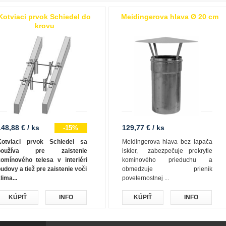
Kotviaci prvok Schiedel do
Meidingerova hlava Ø 20 cm
krovu
48,88 € / ks
129,77 € / ks
-15%
Kotviaci prvok Schiedel sa
Meidingerova hlava bez lapača
používa pre zaistenie
iskier, zabezpečuje prekrytie
omínového telesa v interiéri
komínového prieduchu a
udovy a tiež pre zaistenie voči
obmedzuje prienik
lima...
poveternostnej ...
KÚPIŤ
INFO
KÚPIŤ
INFO