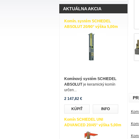
AKTUÁLNA AKCIA
Komín. systém SCHIEDEL
ABSOLUT 20/90° výška 5,00m
Komínový systém SCHIEDEL
ABSOLUT
je keramický komín
určen...
PR
2 147,82 €
KÚPIŤ
INFO
Komí
Komín SCHIEDEL UNI
Komí
ADVANCED 20/45° výška 5,00m
Komí