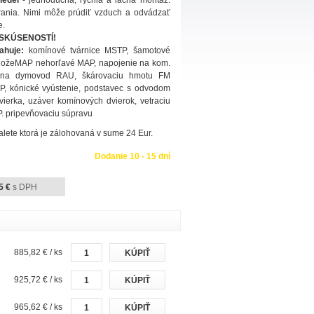
iedel
- jednoduchá, rýchla a lacná montáž.
rania. Nimi môže prúdiť vzduch a odvádzať
e.
 SKÚSENOSTÍ!
ahuje:
komínové tvárnice MSTP, šamotové
ohožeMAP nehorľavé MAP, napojenie na kom.
e na dymovod RAU, škárovaciu hmotu FM
P, kónické vyústenie, podstavec s odvodom
ierka, uzáver komínových dvierok, vetraciu
. pripevňovaciu súpravu
alete ktorá je zálohovaná v sume 24 Eur.
Dodanie 10 - 15 dní
5 €
s DPH
885,82 € / ks
925,72 € / ks
965,62 € / ks