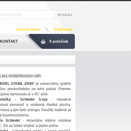
Vytvoriť konto
Prihlásenie
KONTAKT
0 položiek
 bez prefabrikovanej päty
EDEL STABIL 20/45°
je univerzálny systém
ičov, predovšetkým na tuhé palivá. Priemer
jenie dymovodu je v 45° uhle.
vložka - Schiedel S-typ
- nepatrná
erová presnosť a vnútorná hladká plocha.
rieva a tým šetrí energiu. Použitý materiál je
je kyselinovzdorný.
že Schiedel
- minerálne vlákno odoláva
. Dá sa ľahko ohýbať a dobre priľne.