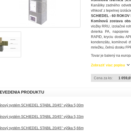
Komínová tvárnica Sch
Kanáliky zadného odvet
vlhkosť z tepelnej izoláci
SCHIEDEL - 60 ROKOV
Komínová zostava obs
vložky RRU, izolačné r
dvierka PA, napojeni
RAPID, kryciu dosku API
kondenzátu, komínové dv
mriežku, čelnú dosku FPP
Tovar je balený na europ
Zobraziť viac popisu
Cena za ks:
1 059,6
EVEDENIA PRODUKTU
nový systém SCHIEDEL STABIL 20/45° výška 5,00m
nový systém SCHIEDEL STABIL 20/45° výška 5,33m
nový systém SCHIEDEL STABIL 20/45° výška 5,66m