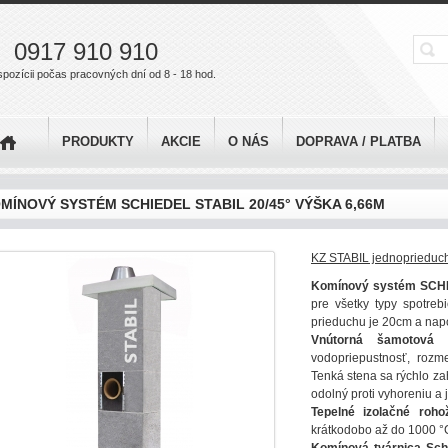
0917 910 910
spozícii počas pracovných dní od 8 - 18 hod.
PRODUKTY
AKCIE
O NÁS
DOPRAVA / PLATBA
MÍNOVÝ SYSTÉM SCHIEDEL STABIL 20/45° VÝŠKA 6,66M
KZ STABIL jednoprieduch
Komínový systém SCHI
pre všetky typy spotreb
prieduchu je 20cm a napo
Vnútorná šamotová 
vodopriepustnosť, rozm
Tenká stena sa rýchlo zah
odolný proti vyhoreniu a 
Tepelné izolačné roho
krátkodobo až do 1000 °C