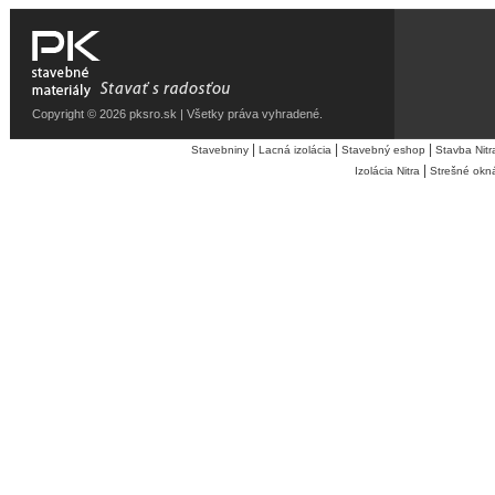
Copyright © 2026 pksro.sk | Všetky práva vyhradené.
|
|
|
Stavebniny
Lacná izolácia
Stavebný eshop
Stavba Nitr
|
Izolácia Nitra
Strešné okn